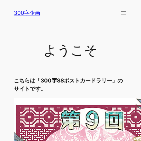
内
300字企画
容
を
ス
キ
ようこそ
ッ
プ
こちらは「300字SSポストカードラリー」の
サイトです。