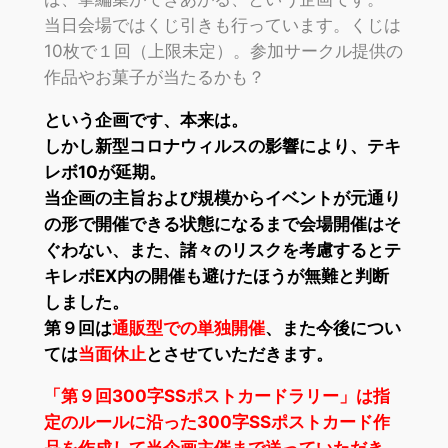
当日会場ではくじ引きも行っています。くじは
10枚で１回（上限未定）。参加サークル提供の
作品やお菓子が当たるかも？
という企画です、本来は。
しかし新型コロナウィルスの影響により、テキ
レボ10が延期。
当企画の主旨および規模からイベントが元通り
の形で開催できる状態になるまで会場開催はそ
ぐわない、
また、諸々のリスクを考慮するとテ
キレボEX内の開催も避けたほうが無難と判断
しました。
第９回は
通販型での単独開催
、また今後につい
ては
当面休止
とさせていただきます。
「第９回300字SSポストカードラリー」は指
定のルールに沿った300字SSポストカード作