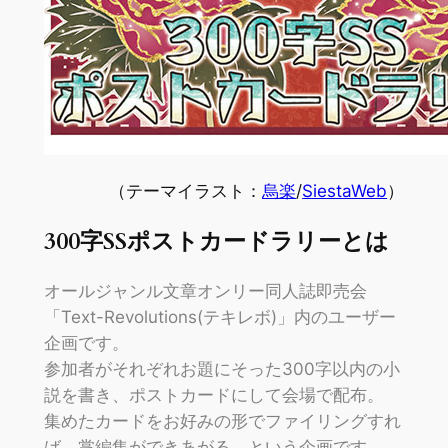
（テーマイラスト：
烏楽
/
SiestaWeb
）
300
字SSポストカードラリーとは
オールジャンル文章オンリー同人誌即売会
「Text-Revolutions(テキレボ)」内のユーザー
企画です。
参加者がそれぞれお題にそった300字以内の小
説を書き、ポストカードにして会場で配布。
集めたカードをお好みの形でファイリングすれ
ば、掌編集ができあがる、という企画です。